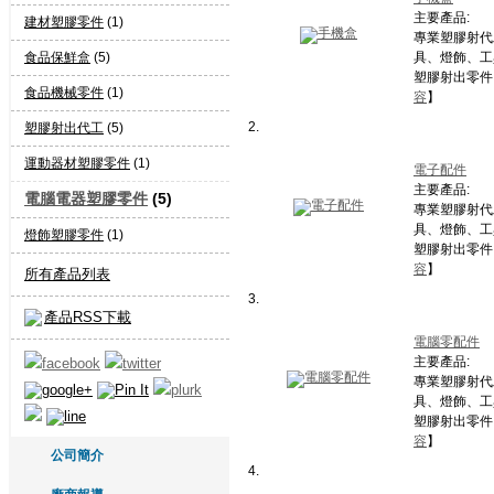
主要產品:
建材塑膠零件
(1)
專業塑膠射代
食品保鮮盒
(5)
具、燈飾、工具
塑膠射出零件
食品機械零件
(1)
容
】
2.
塑膠射出代工
(5)
運動器材塑膠零件
(1)
電子配件
主要產品:
電腦電器塑膠零件
(5)
專業塑膠射代
具、燈飾、工具
燈飾塑膠零件
(1)
塑膠射出零件
容
】
所有產品列表
3.
產品RSS下載
電腦零配件
主要產品:
專業塑膠射代
具、燈飾、工具
塑膠射出零件
容
】
公司簡介
4.