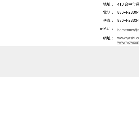
地址：
413 台中市
電話：
886-4-2330
傳真：
886-4-2333
E-Mail：
horsemax@m
網址：
www.yashi.c
www.yowson