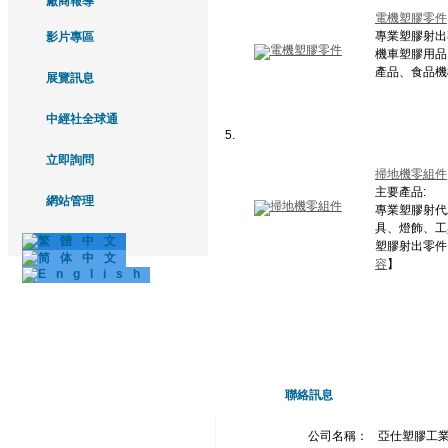
廠商報導
電機塑膠零件
專業塑膠射出
影片專區
機車塑膠用品
產品、食品機
展覽訊息
中經社全球通
5.
立即詢問
掃地機零組件
主要產品:
網站管理
專業塑膠射代
具、燈飾、工具
塑膠射出零件
容
】
聯絡訊息
公司名稱：
亞仕塑膠工